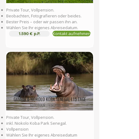
Private Tour, Vollpension.
Beobachten, Fotografieren oder beides.
Bester Preis – oder wir passen ihn an.
Wählen Sie Ihr eigenes Abreisedatum.
Kontakt aufnehmen
1.590 € p.P.
GAMBIA & NIOKOLO KOBA SENEGAL I 15 TAGE
FOTOTOUR | BIRDINGTOUR
Private Tour, Vollpension.
inkl. Niokolo Koba Park Senegal.
Vollpension
Wählen Sie Ihr eigenes Abreisedatum