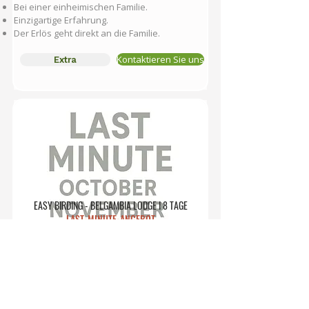
Bei einer einheimischen Familie.
Einzigartige Erfahrung.
Der Erlös geht direkt an die Familie.
Kontaktieren Sie uns
Extra
EASY BIRDING - BELGAMBIA LODGE I 8 TAGE
LAST-MINUTE-ANGEBOT
Belgambia, Vollpension, 8 Tage.
Inkl. Reiseführer + 6 Ausflüge.
Anreise vom
15.10.2025
bis
20.12.2025
.
Von Reisenden am besten bewertet.
Jetzt buchen
490 € p.P.