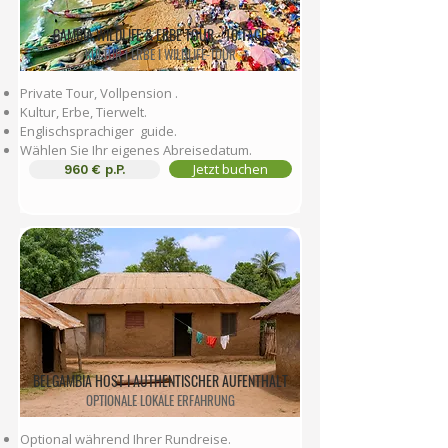
GAMBIA WILDLIFE & ERBE TOUR - 10 TAGE
KULTUR I ERBE I WILDLIFE-TOUR
Private Tour, Vollpension
.
Kultur, Erbe, Tierwelt.
Englischsprachiger guide.
Wählen Sie Ihr eigenes Abreisedatum.
Jetzt buchen
960 € p.P.
BELGAMBIA HOST I AUTHENTISCHER AUFENTHALT
OPTIONALE LOKALE ERFAHRUNG
Optional während Ihrer Rundreise.