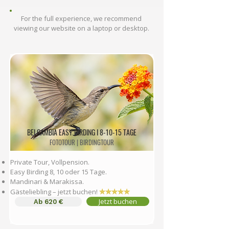
For the full experience, we recommend
viewing our website on a laptop or desktop.
BELGAMBIA EASY BIRDING I 8-10-15 TAGE
FOTOTOUR | BIRDINGTOUR
Private Tour, Vollpension.
Easy Birding 8, 10 oder 15 Tage.
Mandinari & Marakissa.
✮✮✮✮✮
Gästeliebling – jetzt buchen!
Jetzt buchen
Ab 620 €