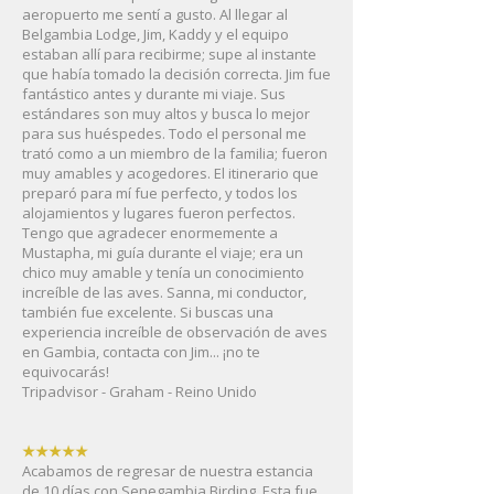
aeropuerto me sentí a gusto. Al llegar al
Belgambia Lodge, Jim, Kaddy y el equipo
estaban allí para recibirme; supe al instante
que había tomado la decisión correcta. Jim fue
fantástico antes y durante mi viaje. Sus
estándares son muy altos y busca lo mejor
para sus huéspedes. Todo el personal me
trató como a un miembro de la familia; fueron
muy amables y acogedores. El itinerario que
preparó para mí fue perfecto, y todos los
alojamientos y lugares fueron perfectos.
Tengo que agradecer enormemente a
Mustapha, mi guía durante el viaje; era un
chico muy amable y tenía un conocimiento
increíble de las aves. Sanna, mi conductor,
también fue excelente. Si buscas una
experiencia increíble de observación de aves
en Gambia, contacta con Jim... ¡no te
equivocarás!
Tripadvisor - Graham - Reino Unido
★★★★★
Acabamos de regresar de nuestra estancia
de 10 días con Senegambia Birding. Esta fue