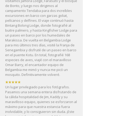
visitamos Jamora Lodge, Farasuto y el bosque
de Bonto, y luego nos dirigimos al
campamento Tendaba para dos increíbles
excursiones en barco con garzas goliat,
pelícanos y delfines. El viaje continuó hasta
Bintang Bolong Lodge, donde fotografié al
buitre palmero, y hasta Kingfisher Lodge para
un paseo en barco por los humedales de
Marakissa. De vuelta en Belgambia Lodge
para mis últimos tres días, visité la Franja de
Senegambia y disfruté de un paseo en barco
en el puente Kotu. En total, fotografié 168
especies de aves, viajé con el maravilloso
Omar Barry, el encantador equipo de
Belgambia me mimó y nunca me picó un
mosquito. Definitivamente volveré.
★★★★★
Un lugar privilegiado para los fotógrafos.
Pasamos una semana entera disfrutando de
la cálida hospitalidad de Jim, Kaddy y su
maravilloso equipo, quienes se esforzaron al
máximo para que nuestra estancia fuera
inolvidable, y lo consiguieron sin duda. ¡Este