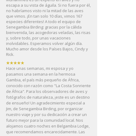
escapa a su vista de águila. Si no fuera por él,
no habríamos visto ni la mitad de las aves
que vimos. ¡En tan solo 10 días, vimos 167
especies diferentes! A todo el equipo de
Senegambia Birding: gracias por la cálida
bienvenida, las acogedoras veladas, las risas
y, sobre todo, por unas vacaciones
inolvidables. Esperamos volver algún día.
Mucho amor desde los Países Bajos, Cindy y
Rick.
★★★★★
Hace unas semanas, mi esposa y yo
pasamos una semana en la hermosa
Gambia, el país más pequeño de África,
conocido con razón como "La Costa Sonriente
de África". Para los observadores de aves y
fotógrafos de naturaleza, ¡este es un destino
de ensueño! Un agradecimiento especial a
Jim, de Senegambia Birding, por organizar
nuestro viaje y por su dedicación a crear un
futuro mejor para la comunidad local. Nos
alojamos cuatro noches en Belgambia Lodge,
que recomendamos encarecidamente. Las