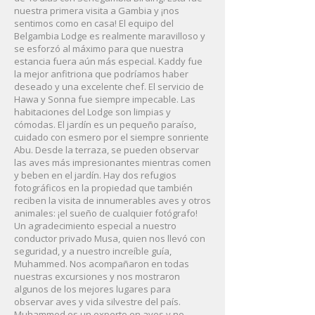
nuestra primera visita a Gambia y ¡nos
sentimos como en casa! El equipo del
Belgambia Lodge es realmente maravilloso y
se esforzó al máximo para que nuestra
estancia fuera aún más especial. Kaddy fue
la mejor anfitriona que podríamos haber
deseado y una excelente chef. El servicio de
Hawa y Sonna fue siempre impecable. Las
habitaciones del Lodge son limpias y
cómodas. El jardín es un pequeño paraíso,
cuidado con esmero por el siempre sonriente
Abu. Desde la terraza, se pueden observar
las aves más impresionantes mientras comen
y beben en el jardín. Hay dos refugios
fotográficos en la propiedad que también
reciben la visita de innumerables aves y otros
animales: ¡el sueño de cualquier fotógrafo!
Un agradecimiento especial a nuestro
conductor privado Musa, quien nos llevó con
seguridad, y a nuestro increíble guía,
Muhammed. Nos acompañaron en todas
nuestras excursiones y nos mostraron
algunos de los mejores lugares para
observar aves y vida silvestre del país.
Muhammed es un experto en aves y no