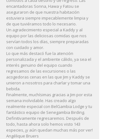
cómodos a cada destino y de regreso. Las
encantadoras Sonna, Hawa y Fatou se
aseguraron de que nuestra habitación
estuviera siempre impecablemente limpia y
de que tuviéramos todo lo necesario.
Un agradecimiento especial a Kaddy y al
equipo por las deliciosas comidas que nos
servían todos los días, siempre preparadas
con cuidado y amor.
Lo que más destacó fue la atención
personalizada y el ambiente cálido, ya sea el
interés genuino del equipo cuando
regresamos de las excursiones o las
acogedoras cenas en las que Jim y Kaddy se
unieron a nosotros para charlar y tomar una
bebida.
Finalmente, muchísimas gracias a Jim por esta
semana inolvidable. Has creado algo
realmente especial con BelGambia Lodge y tu
fantástico equipo de Senegambia Birding.
Definitivamente regresaremos. Después de
todo, hasta ahora solo hemos visto 143
especies, ¡y aún quedan muchas más por ver!
Angélique Bruers